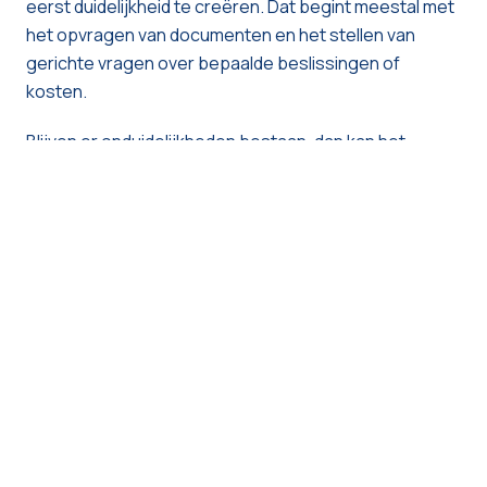
eerst duidelijkheid te creëren. Dat begint meestal met
het opvragen van documenten en het stellen van
gerichte vragen over bepaalde beslissingen of
kosten.
Blijven er onduidelijkheden bestaan, dan kan het
onderwerp op de agenda van de
algemene
vergadering
worden geplaatst. Op dat moment kan de
VME beslissen om bijkomende maatregelen te nemen
of eventueel het mandaat van de syndicus te
herevalueren.
In uitzonderlijke situaties kan ook juridische opvolging
overwogen worden.
Waarom ontstaan discussies over
aansprakelijkheid zo vaak?