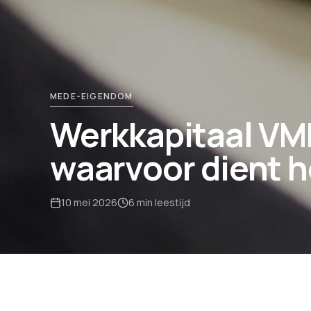
MEDE-EIGENDOM
Werkkapitaal VME
waarvoor dient h
10 mei 2026
6
min leestijd