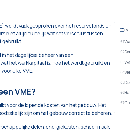
E)
wordt vaak gesproken over het reservefonds en
IN
 niet altijd duidelijk wat het verschil is tussen
 gebruikt.
Wa
01
Sa
02
 in het dagelijkse beheer van een
Wa
wat het werkkapitaal is, hoe het wordt gebruikt en
03
s voor elke VME.
Ve
04
Di
05
 een VME?
Be
06
Co
07
uikt voor de lopende kosten van het gebouw. Het
oodzakelijk zijn om het gebouw correct te beheren.
schappelijke delen, energiekosten, schoonmaak,