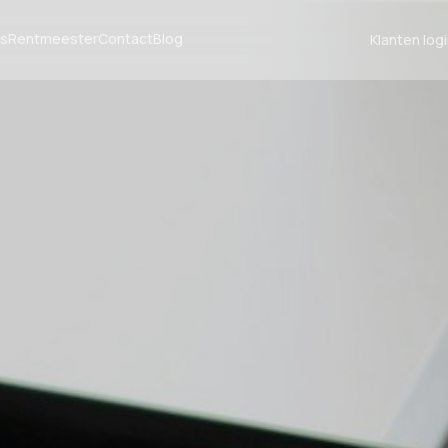
us
Rentmeester
Contact
Blog
Klanten log