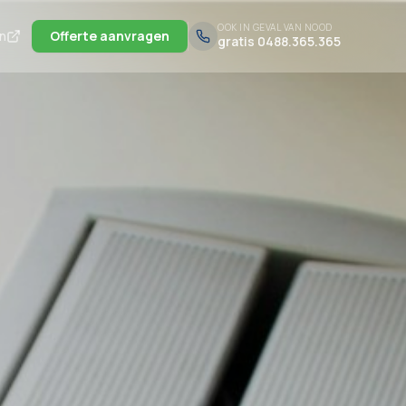
OOK IN GEVAL VAN NOOD
in
Offerte aanvragen
gratis 0488.365.365