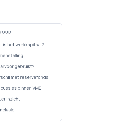
HOUD
t is het werkkapitaal?
menstelling
arvoor gebruikt?
rschil met reservefonds
scussies binnen VME
ter inzicht
nclusie