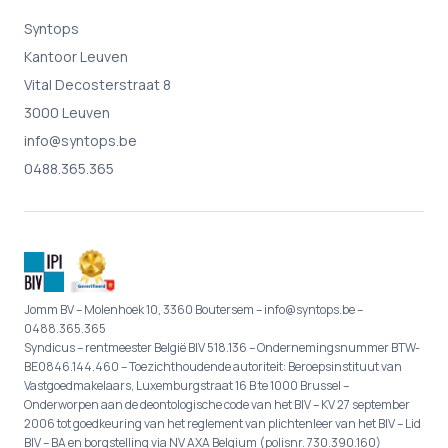
Syntops
Kantoor Leuven
Vital Decosterstraat 8
3000 Leuven
info@syntops.be
0488.365.365
Jomm BV – Molenhoek 10, 3360 Boutersem – info@syntops.be –
0488.365.365
Syndicus – rentmeester België BIV 518.136 – Ondernemingsnummer BTW-
BE0846.144.460 – Toezichthoudende autoriteit: Beroepsinstituut van
Vastgoedmakelaars, Luxemburgstraat 16 B te 1000 Brussel –
Onderworpen aan de deontologische code van het BIV – KV 27 september
2006 tot goedkeuring van het reglement van plichtenleer van het BIV – Lid
BIV – BA en borgstelling via NV AXA Belgium (polisnr. 730.390.160)