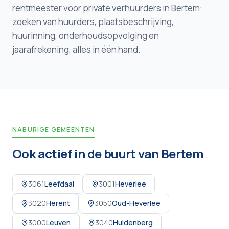
rentmeester voor private verhuurders in Bertem:
zoeken van huurders, plaatsbeschrijving,
huurinning, onderhoudsopvolging en
jaarafrekening, alles in één hand.
NABURIGE GEMEENTEN
Ook actief in de buurt van
Bertem
3061
Leefdaal
3001
Heverlee
3020
Herent
3050
Oud-Heverlee
3000
Leuven
3040
Huldenberg