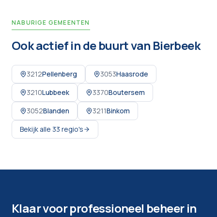
NABURIGE GEMEENTEN
Ook actief in de buurt van
Bierbeek
3212
Pellenberg
3053
Haasrode
3210
Lubbeek
3370
Boutersem
3052
Blanden
3211
Binkom
Bekijk alle
33
regio's
Klaar voor professioneel beheer in