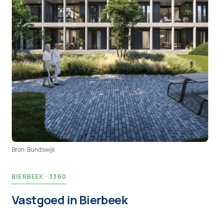
Bron:
Bundswijk
BIERBEEK
·
3360
Vastgoed in
Bierbeek